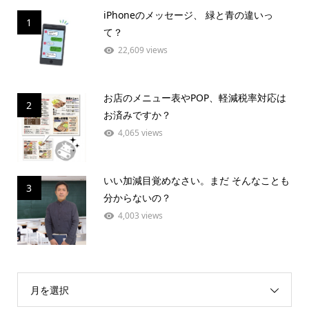
iPhoneのメッセージ、 緑と青の違いっ
1
て？
22,609 views
お店のメニュー表やPOP、軽減税率対応は
2
お済みですか？
4,065 views
いい加減目覚めなさい。まだ そんなことも
3
分からないの？
4,003 views
月を選択