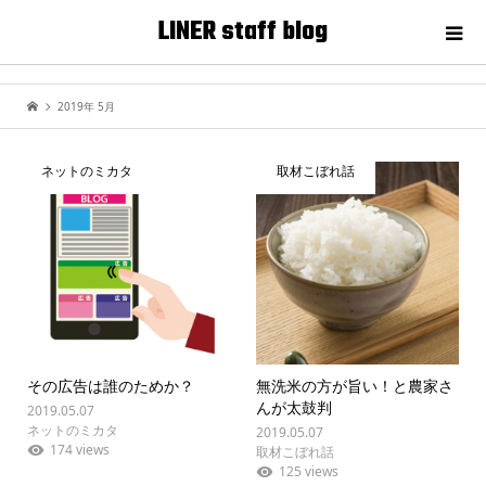
LINER staff blog
2019年 5月
ネットのミカタ
取材こぼれ話
その広告は誰のためか？
無洗米の方が旨い！と農家さ
んが太鼓判
2019.05.07
ネットのミカタ
2019.05.07
174 views
取材こぼれ話
125 views