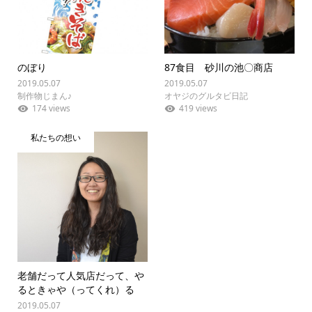
のぼり
87食目 砂川の池〇商店
2019.05.07
2019.05.07
制作物じまん♪
オヤジのグルタビ日記
174 views
419 views
私たちの想い
老舗だって人気店だって、や
るときゃや（ってくれ）る
2019.05.07