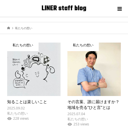
LINER staff blog
私たちの想い
私たちの想い
私たちの想い
知ることは楽しいこと
その言葉、誰に届けますか？
地域を売る“ひと言”とは
2025.09.02
私たちの想い
2025.07.04
228 views
私たちの想い
253 views