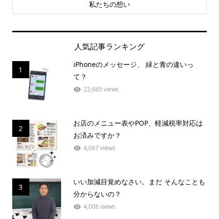
私たちの想い
人気記事ランキング
iPhoneのメッセージ、 緑と青の違いっ
1
て？
22,665 views
お店のメニュー表やPOP、軽減税率対応は
2
お済みですか？
4,067 views
いい加減目覚めなさい。まだ そんなことも
3
分からないの？
4,006 views