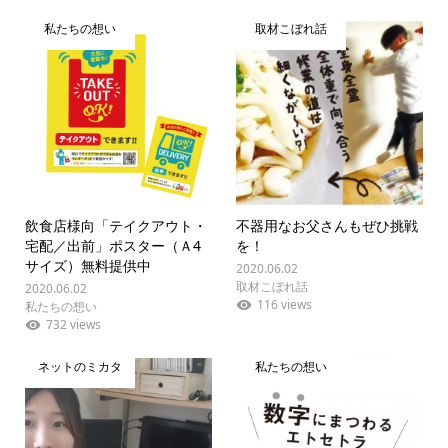
私たちの想い
取材こぼれ話
飲食店様向「テイクアウト・
不器用なお父さんもぜひ挑戦
宅配／出前」ポスター（Ａ4
を！
サイズ）無料提供中
2020.06.02
取材こぼれ話
2020.06.02
116 views
私たちの想い
732 views
ネットのミカタ
私たちの想い