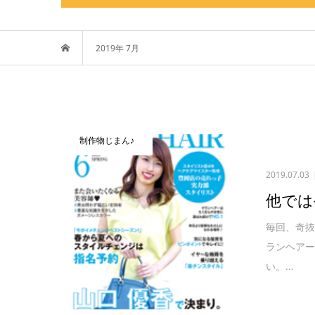
2019年 7月
制作物じまん♪
2019.07.03
他では
毎回、奇
ランヘア
い。...