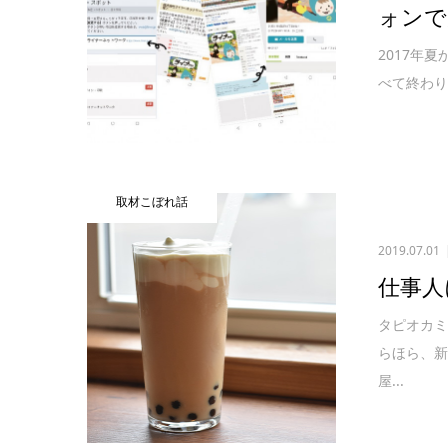
ォンで
2017年
べて終わり
取材こぼれ話
2019.07.01
仕事人
タピオカ
らほら、
屋...