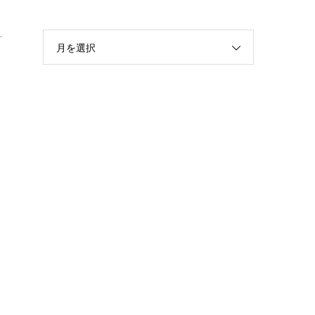
す
月を選択
ち
茶