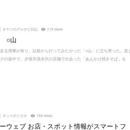
オヤジのグルタビ日記
119 views
目 ○山
走る用事が有り、以前から行ってみたかった「○山」に立ち寄った。若
ングの途中で、夕張市清水沢の店舗で出会った「あんかけ焼きそば」を
ネットのミカタ
164 views
ーウェブ お店・スポット情報がスマートフ