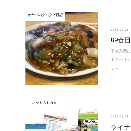
オヤジのグルタビ日記
2019.07.03
89食
千歳方面に
頃ツーリ
も...
ネットのミカタ
2019.07.03
ライナ