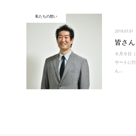
私たちの想い
2019.07.01
皆さん
６月９日
サートに
ん...