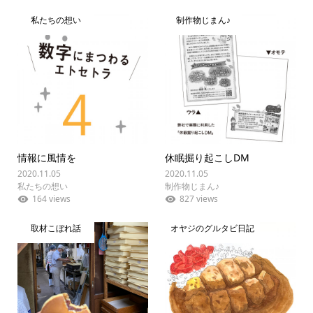
私たちの想い
制作物じまん♪
情報に風情を
休眠掘り起こしDM
2020.11.05
2020.11.05
私たちの想い
制作物じまん♪
164 views
827 views
取材こぼれ話
オヤジのグルタビ日記