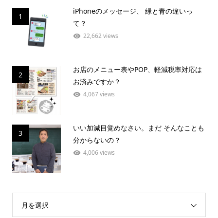
iPhoneのメッセージ、 緑と青の違いっ
1
て？
22,662 views
お店のメニュー表やPOP、軽減税率対応は
2
お済みですか？
4,067 views
いい加減目覚めなさい。まだ そんなことも
3
分からないの？
4,006 views
月を選択