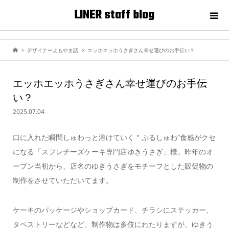
LINER staff blog
デザイナーよもやま話
エッホエッホうさぎさん幸せ運びのお手伝い？
エッホエッホうさぎさん幸せ運びのお手伝
い？
2025.07.04
口に入れた瞬間しゅわっと溶けていく＂ぷるしゅわ”食感がクセ
になる「スフレチーズケーキ専門店ゆきうさぎ」様。昨年のオ
ープン当初から、店名のゆきうさぎをモチーフとした販促物の
制作をさせていただいてます。
ケーキのパッケージやショップカード、チラシにステッカー、
タペストリーなどなど、制作物は多伎にわたりますが、ゆきう