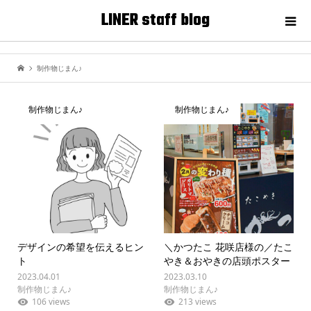
LINER staff blog
制作物じまん♪
制作物じまん♪
制作物じまん♪
デザインの希望を伝えるヒン
＼かつたこ 花咲店様の／たこ
ト
やき＆おやきの店頭ポスター
2023.04.01
2023.03.10
制作物じまん♪
制作物じまん♪
106 views
213 views