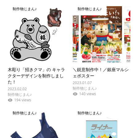
制作物じまん♪
制作物じまん♪
木彫り「招きクマ」の キャラ
＼鋭意制作中！／銀座マルシ
クターデザインを制作しまし
ェポスター
た！
2023.01.07
制作物じまん♪
2023.02.02
140 views
制作物じまん♪
194 views
制作物じまん♪
制作物じまん♪