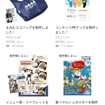
まみむエコバッグを制作しま
コンテンツPRグッズを制作し
した！
ました！
2022.12.08
2022.11.01
制作物じまん♪
制作物じまん♪
140 views
112 views
制作物じまん♪
制作物じまん♪
メニュー表・リーフレットを
食べマルシェポスターを制作