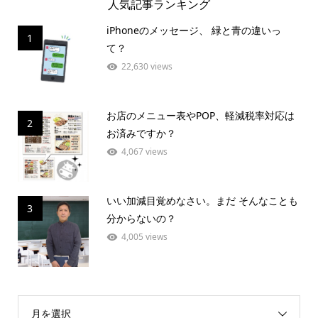
人気記事ランキング
iPhoneのメッセージ、 緑と青の違いっ
1
て？
22,630 views
お店のメニュー表やPOP、軽減税率対応は
2
お済みですか？
4,067 views
いい加減目覚めなさい。まだ そんなことも
3
分からないの？
4,005 views
月を選択