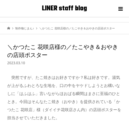
LINER staff blog
制作物じまん♪
＼かつたこ 花咲店様の／たこやき＆おやきの店頭ポスター
＼かつたこ 花咲店様の／たこやき＆おやき
の店頭ポスター
2023.03.10
突然ですが、たこ焼きはお好きですか？私は好きです。湯気
が上がるふわとろな生地を、口の中をヤケドしようとお構いな
しに「はふはふ」言いながらほおばる瞬間はまさに至福のひと
とき。今回はそんなたこ焼き（おやき）を提供されている「か
つたこ 花咲店」様（ダイイチ花咲店さん内）の店頭ポスターを
担当させていただきました。