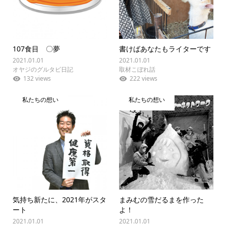
107食目 〇夢
書けばあなたもライターです
2021.01.01
2021.01.01
オヤジのグルタビ日記
取材こぼれ話
132 views
222 views
私たちの想い
私たちの想い
気持ち新たに、2021年がスタ
まみむの雪だるまを作った
ート
よ！
2021.01.01
2021.01.01