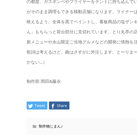
の都度、ガスボンベやフライヤーをテントに持ち込んで
がそのまま調理もできる移動店舗になります。ライナー
映えるよう、全体を黒でペイントし、看板商品の塩ザン
ん」もちらっと荷台部分に見切れています。とり丸亭の
新メニューや永山限定ご当地グルメなどの開発に情熱を
歌詞は考えるけど、曲はさすがに外注します。とーりまー
かない…）
制作部 岡田&藤永
Tweet
Share
制作物じまん♪