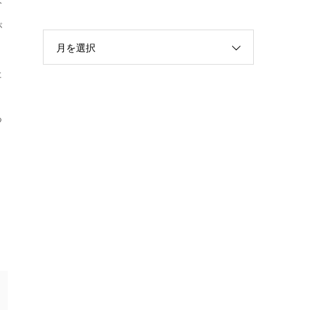
分
が
月を選択
た
、
つ