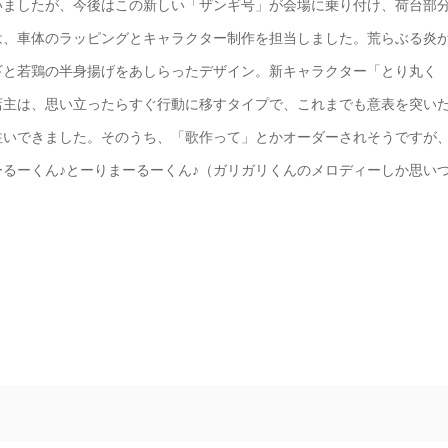
いましたが、今後はこの新しい「ザンギ号」が会場に乗り付け、荷台部
は、車体のラッピングとキャラクター制作を担当しました。荒らぶる炎
ギと若鶏の半身揚げをあしらったデザイン。新キャラクター「とり丸く
店主は、思い立ったらすぐ行動に移すタイプで、これまでも意表を突い
注いできました。そのうち、「歌作って」とかオーダーされそうですが
るーくん♪とーりまーるーくん♪（ガリガリくんのメロディーしか思い