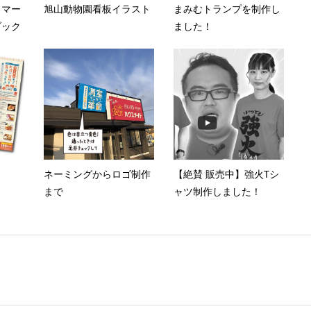
ヒマー
旭山動物園看板イラスト
まみむトランプを制作し
ブック
ました！
ネーミングからロゴ制作
【絶賛 販売中】強火Tシ
まで
ャツ制作しました！