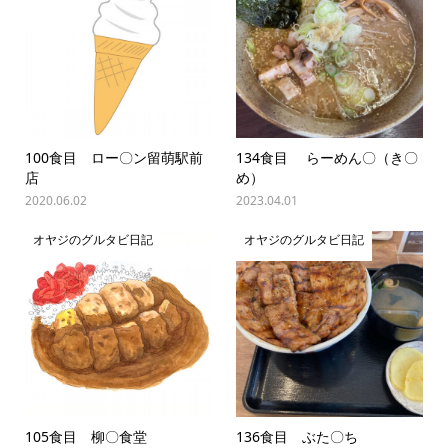
100食目 ロー〇ン留萌駅前
134食目 らーめん〇（き〇
店
め）
2020.06.02
2023.04.01
オヤジのグルタビ日記
オヤジのグルタビ日記
105食目 柳〇食堂
136食目 ぶた〇ち