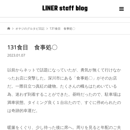
LINER staff blog
オヤジのグルタビ日記
131食目 食事処〇
131食目 食事処〇
2023.01.07
以前からネットで話題になっていたが、勇気が無くて行けなか
ったお店に突撃した。深川市にある「食事処〇」がそのお店
だ。一際目立つ真紅の建物。たくさんの幟もはためいている
為、迷わず到着することができた。昼時だったので、駐車場は
満車状態。タイミング良く１台出たので、すぐに停められたの
は奇跡的幸運だ。
暖簾をくぐり、少し待った後に席へ。周りを見ると年配のご夫