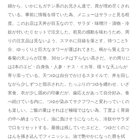
婦から、いかにもガテン系のお兄さん達で、席が埋め尽くされ
ている。事前に情報を得ていた為、メニューはサラッと見る程
度。このお店は天丼が目玉なので、サラダ・味噌汁・漬物・冷
奴が付いたＣセットで注文した。初見の感動を味わうため、周
りの注文品は見ないよう、スマホに目線を落とす。待つこと5
分、ゆっくりと巨大なタワーが運ばれてきた。椀から聳え立つ
春菊の天ぷらが圧巻、30センチは下らない高さだ。その周りに
は2本のエビ・白身魚・人参・ナス・イカ等、様々な天ぷらが
寄り添っている。天つゆは自分でかけるスタイルで、丼を回し
ながら少しずつと指示された。たっぷりのつゆを纏わせ、いざ
実食。衣が少し固めの印象だが、歯応えがあって自分好み。食
べ続けている内に、つゆが染みてサクフワへと変わっていくの
も楽しい。ご飯の量はそれほど極端ではない為、丁度よく胃袋
の中へ納まっていく。油に負けそうになったら、冷奴やサラダ
で口をリセットする。最後は残していたエビと、つゆだくのご
はんを掻き込んでフィニッシュ。油で艶やかになった唇を拭