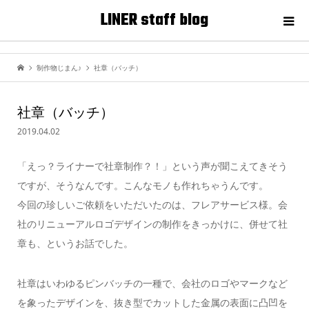
LINER staff blog
制作物じまん♪
社章（バッチ）
社章（バッチ）
2019.04.02
「えっ？ライナーで社章制作？！」という声が聞こえてきそう
ですが、そうなんです。こんなモノも作れちゃうんです。
今回の珍しいご依頼をいただいたのは、フレアサービス様。会
社のリニューアルロゴデザインの制作をきっかけに、併せて社
章も、というお話でした。
社章はいわゆるピンバッチの一種で、会社のロゴやマークなど
を象ったデザインを、抜き型でカットした金属の表面に凸凹を