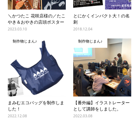
＼かつたこ 花咲店様の／たこ
とにかくインパクト大！の名
やき＆おやきの店頭ポスター
刺
2023.03.10
2018.12.04
制作物じまん♪
制作物じまん♪
まみむエコバッグを制作しま
【番外編】イラストレーター
した！
として講師をしました。
2022.12.08
2022.03.08