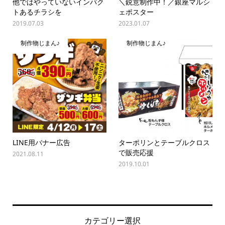
他ではやっていないインパク
＼鋭意制作中！／銀座マルシ
トあるチラシを
ェポスター
2019.07.03
2023.01.07
制作物じまん♪
制作物じまん♪
LINE用バナー広告
ターポリンとテーブルクロス
で販売応援
2021.08.11
2019.10.01
カテゴリー選択