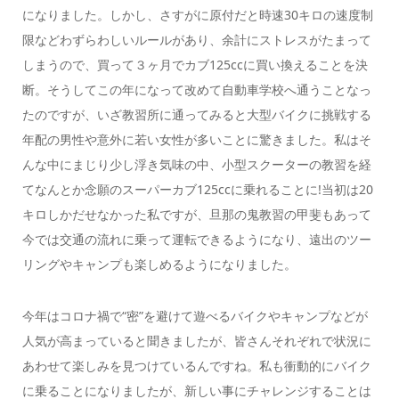
になりました。しかし、さすがに原付だと時速30キロの速度制
限などわずらわしいルールがあり、余計にストレスがたまって
しまうので、買って３ヶ月でカブ125ccに買い換えることを決
断。そうしてこの年になって改めて自動車学校へ通うことなっ
たのですが、いざ教習所に通ってみると大型バイクに挑戦する
年配の男性や意外に若い女性が多いことに驚きました。私はそ
んな中にまじり少し浮き気味の中、小型スクーターの教習を経
てなんとか念願のスーパーカブ125ccに乗れることに!当初は20
キロしかだせなかった私ですが、旦那の鬼教習の甲斐もあって
今では交通の流れに乗って運転できるようになり、遠出のツー
リングやキャンプも楽しめるようになりました。
今年はコロナ禍で“密”を避けて遊べるバイクやキャンプなどが
人気が高まっていると聞きましたが、皆さんそれぞれで状況に
あわせて楽しみを見つけているんですね。私も衝動的にバイク
に乗ることになりましたが、新しい事にチャレンジすることは