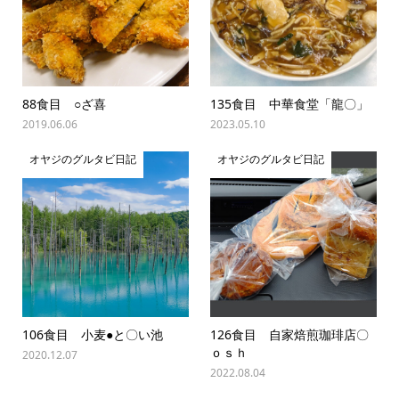
88食目 ○ざ喜
135食目 中華食堂「龍〇」
2019.06.06
2023.05.10
オヤジのグルタビ日記
オヤジのグルタビ日記
106食目 小麦●と〇い池
126食目 自家焙煎珈琲店〇
ｏｓｈ
2020.12.07
2022.08.04