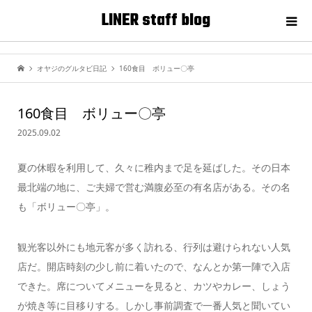
LINER staff blog
オヤジのグルタビ日記
160食目 ボリュー〇亭
160食目 ボリュー〇亭
2025.09.02
夏の休暇を利用して、久々に稚内まで足を延ばした。その日本
最北端の地に、ご夫婦で営む満腹必至の有名店がある。その名
も「ボリュー〇亭」。
観光客以外にも地元客が多く訪れる、行列は避けられない人気
店だ。開店時刻の少し前に着いたので、なんとか第一陣で入店
できた。席についてメニューを見ると、カツやカレー、しょう
が焼き等に目移りする。しかし事前調査で一番人気と聞いてい