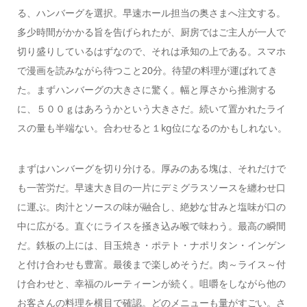
る、ハンバーグを選択。早速ホール担当の奥さまへ注文する。
多少時間がかかる旨を告げられたが、厨房ではご主人が一人で
切り盛りしているはずなので、それは承知の上である。スマホ
で漫画を読みながら待つこと20分。待望の料理が運ばれてき
た。まずハンバーグの大きさに驚く。幅と厚さから推測する
に、５００ｇはあろうかという大きさだ。続いて置かれたライ
スの量も半端ない。合わせると１kg位になるのかもしれない。
まずはハンバーグを切り分ける。厚みのある塊は、それだけで
も一苦労だ。早速大き目の一片にデミグラスソースを纏わせ口
に運ぶ。肉汁とソースの味が融合し、絶妙な甘みと塩味が口の
中に広がる。直ぐにライスを掻き込み喉で味わう。最高の瞬間
だ。鉄板の上には、目玉焼き・ポテト・ナポリタン・インゲン
と付け合わせも豊富。最後まで楽しめそうだ。肉～ライス～付
け合わせと、幸福のルーティーンが続く。咀嚼をしながら他の
お客さんの料理を横目で確認。どのメニューも量がすごい。さ