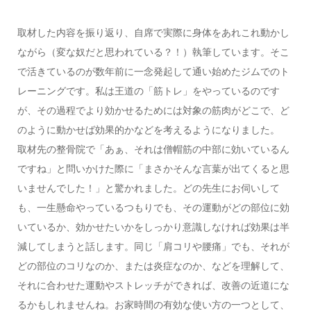
取材した内容を振り返り、自席で実際に身体をあれこれ動かし
ながら（変な奴だと思われている？！）執筆しています。そこ
で活きているのが数年前に一念発起して通い始めたジムでのト
レーニングです。私は王道の「筋トレ」をやっているのです
が、その過程でより効かせるためには対象の筋肉がどこで、ど
のように動かせば効果的かなどを考えるようになりました。
取材先の整骨院で「あぁ、それは僧帽筋の中部に効いているん
ですね」と問いかけた際に「まさかそんな言葉が出てくると思
いませんでした！」と驚かれました。どの先生にお伺いして
も、一生懸命やっているつもりでも、その運動がどの部位に効
いているか、効かせたいかをしっかり意識しなければ効果は半
減してしまうと話します。同じ「肩コリや腰痛」でも、それが
どの部位のコリなのか、または炎症なのか、などを理解して、
それに合わせた運動やストレッチができれば、改善の近道にな
るかもしれませんね。お家時間の有効な使い方の一つとして、