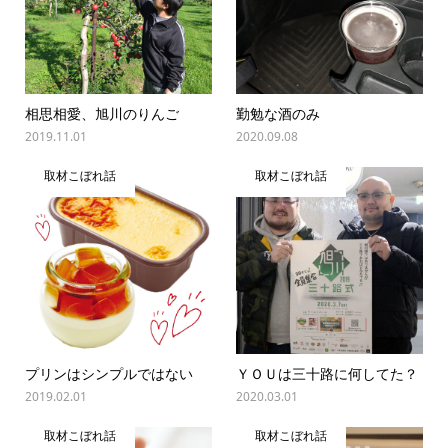
相思相愛、旭川のりんご
勤勉な酒のみ
2019.11.01
2020.09.08
取材こぼれ話
取材こぼれ話
プリンはシンプルではない
ＹＯＵは三十路に何してた？
2019.02.01
2020.03.01
取材こぼれ話
取材こぼれ話