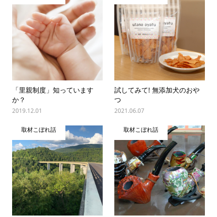
「里親制度」知っています
試してみて! 無添加犬のおや
か？
つ
2019.12.01
2021.06.07
取材こぼれ話
取材こぼれ話