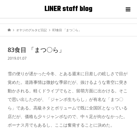
LINER staff blog
オヤジのグルタビ日記
83食目 「まつ〇ら」
83食目 「まつ〇ら」
2019.01.07
雪の便りが遅かった今冬、とある週末に日差しの眩しさで目が
覚めた。道路事情は微妙な季節だが、抜けるような青空に突き
動かされる。軽くドライブでもと、留萌方面に出かける。そこ
で思い出したのが、「ジャンボ生ちらし」が有名な「まつ〇
ら」である。高級ネタとボリュームで既に全国区となっている
店だが、価格も少々ジャンボなので、中々足が向かなかった。
ボーナス月でもあるし、ここは奮発することに決めた。