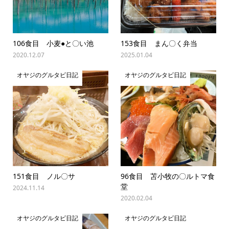
106食目 小麦●と〇い池
153食目 まん〇く弁当
2020.12.07
2025.01.04
オヤジのグルタビ日記
オヤジのグルタビ日記
151食目 ノル〇サ
96食目 苫小牧の〇ルトマ食
堂
2024.11.14
2020.02.04
オヤジのグルタビ日記
オヤジのグルタビ日記