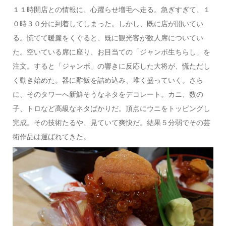
１１時開店との情報に、心躍らせ増毛へ走る。急ぎすぎて、１
０時３０分に到着してしまった。しかし、既に店が開いてい
る。慌てて暖簾をくぐると、既に観光客が数人席についてい
た。空いている席に座り、お目当ての「ジャンボ生ちらし」を
注文。すると「ジャンボ」の響きに反応した大将が、慌ただし
く動き始めた。器に酢飯を詰め込み、堆く盛っていく。さら
に、そのタワーへ新鮮そうなネタをデコレート。カニ、数の
子、トロなど高級なネタばかりだ。頂点にウニをトッピングし
完成。その技術たるや、見ていて爽快だ。結果５分弱でその芸
術作品は運ばれてきた。