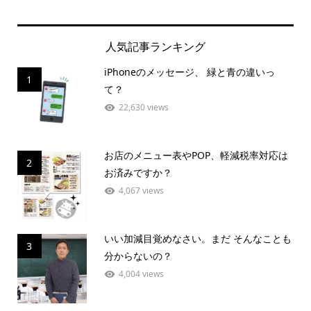
人気記事ランキング
iPhoneのメッセージ、 緑と青の違いっ
1
て？
22,630 views
お店のメニュー表やPOP、軽減税率対応は
2
お済みですか？
4,067 views
いい加減目覚めなさい。まだ そんなことも
3
分からないの？
4,004 views