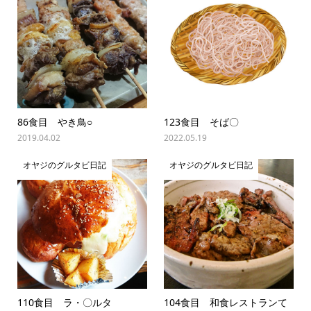
86食目 やき鳥○
123食目 そば〇
2019.04.02
2022.05.19
オヤジのグルタビ日記
オヤジのグルタビ日記
110食目 ラ・〇ルタ
104食目 和食レストランて