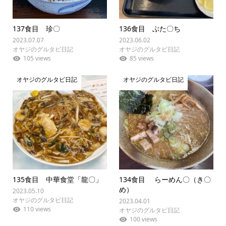
137食目 珍〇
136食目 ぶた〇ち
2023.07.07
2023.06.02
オヤジのグルタビ日記
オヤジのグルタビ日記
105 views
85 views
オヤジのグルタビ日記
オヤジのグルタビ日記
135食目 中華食堂「龍〇」
134食目 らーめん〇（き〇
め）
2023.05.10
オヤジのグルタビ日記
2023.04.01
110 views
オヤジのグルタビ日記
100 views