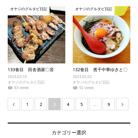
オヤジのグルタビ日記
オヤジのグルタビ日記
133食目 田舎酒家〇音
132食目 煮干中華ゆきと〇
2023.03.10
2023.02.02
オヤジのグルタビ日記
オヤジのグルタビ日記
83 views
92 views
1
2
3
4
5
…
9


カテゴリー選択