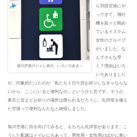
ら羽田空港にや
ってきて、飛行
機を延々と眺め
ているイスラム
女性のグループ
がいました。な
んでそんな早
く？理由はいろ
旭川空港のトイレ表示。いろいろある～
いろありました
が、印象的だったのが「私たち１日５回お祈りしなきゃならな
いから、ここにいると便利なの」というひと言です。そうか、
東京と言えどお祈りの場所は限られるだろうし、礼拝室を備え
た空港って便利なんだなと納得しました。
旭川空港に目を向けてみると、もちろん礼拝室があります。こ
うした配慮はトイレにもあって、男性用・女性用のほかに車い