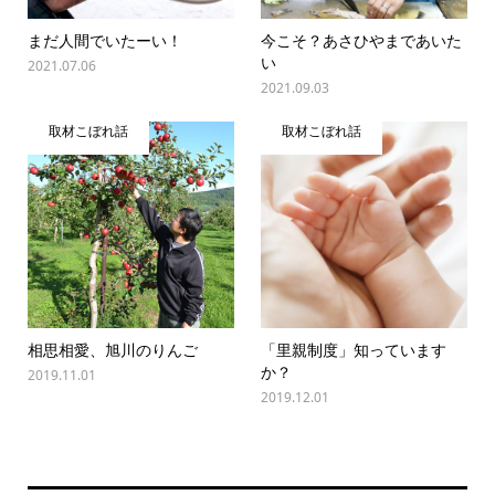
まだ人間でいたーい！
今こそ？あさひやまであいた
い
2021.07.06
2021.09.03
取材こぼれ話
取材こぼれ話
相思相愛、旭川のりんご
「里親制度」知っています
か？
2019.11.01
2019.12.01