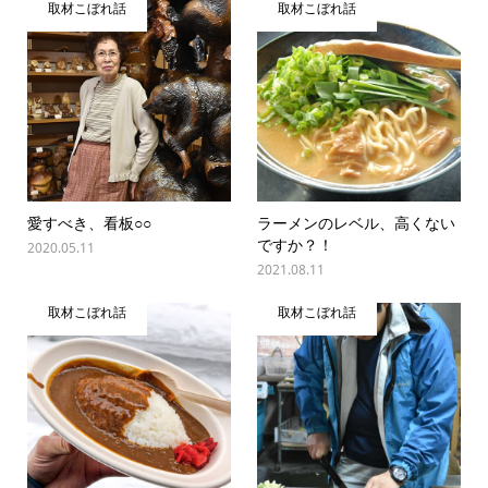
取材こぼれ話
取材こぼれ話
愛すべき、看板○○
ラーメンのレベル、高くない
ですか？！
2020.05.11
2021.08.11
取材こぼれ話
取材こぼれ話