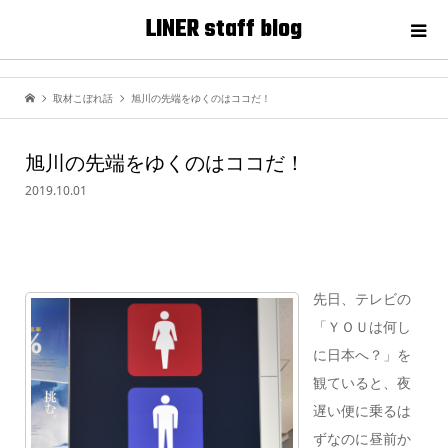
LINER staff blog
取材こぼれ話
旭川の先端をゆくのはココだ！
旭川の先端をゆくのはココだ！
2019.10.01
先日、テレビの
「ＹＯＵは何し
に日本へ？」を
観ていると、夜
遅い便に乗るは
ずなのに昼前か